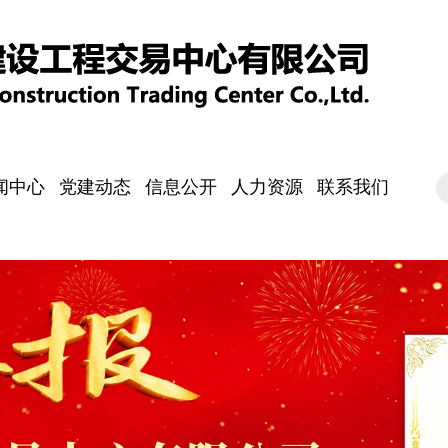
闻中心
党建动态
信息公开
人力资源
联系我们
司要闻
知公告
资动态
采前沿
党建工作
纪检监察
公开制度
人事信息
社会招聘
培训发展
员工风采